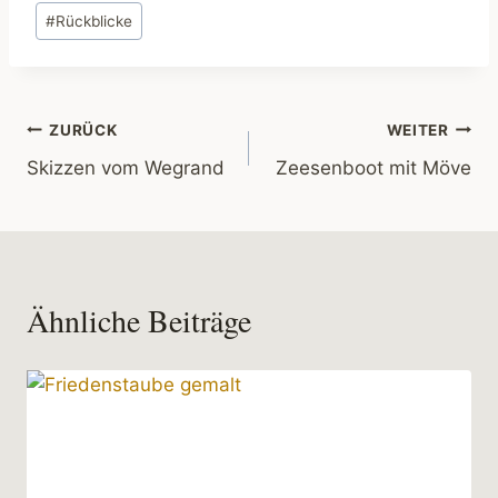
Schlagworte:
#
Rückblicke
Beitragsnavigation
ZURÜCK
WEITER
Skizzen vom Wegrand
Zeesenboot mit Möve
Ähnliche Beiträge